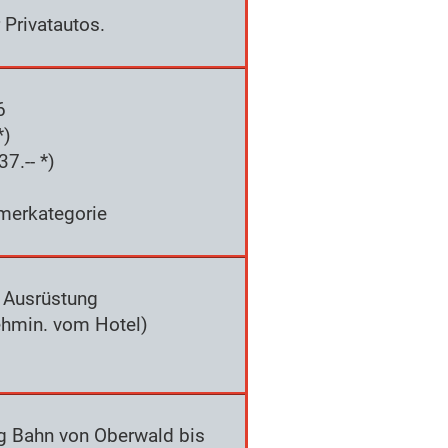
Privatautos.
6
*)
7.-- *)
mmerkategorie
r Ausrüstung
ehmin. vom Hotel)
ng Bahn von Oberwald bis